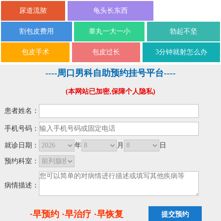
尿道流脓
龟头长东西
割包皮费用
睾丸一大一小
勃起不坚
包皮手术
包皮过长
3分钟就射怎么办
----周口男科自助预约挂号平台----
(本网站已加密,保障个人隐私)
患者姓名：
手机号码：
就诊日期：
年
月
日
预约科室：
病情描述：
·早预约 ·早治疗 ·早恢复