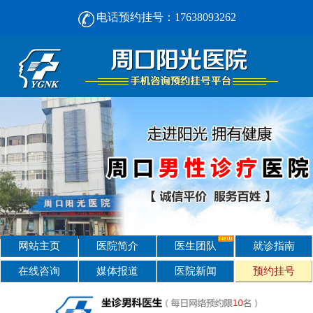
电话预约挂号：17638093262
周口男人看男科， [选对不选贵] 正规男科，看诊安心-周口阳光男科医院
网站主页
医院简介
医生团队
就诊指南
在线咨询
媒体报道
医院新闻
预约挂号