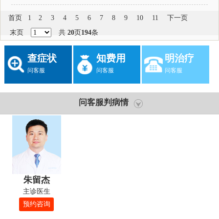
首页
1
2
3
4
5
6
7
8
9
10
11
下一页
末页
共
20
页
194
条
查症状
知费用
明治疗
问客服
问客服
问客服
问客服判病情
朱留杰
主诊医生
预约咨询