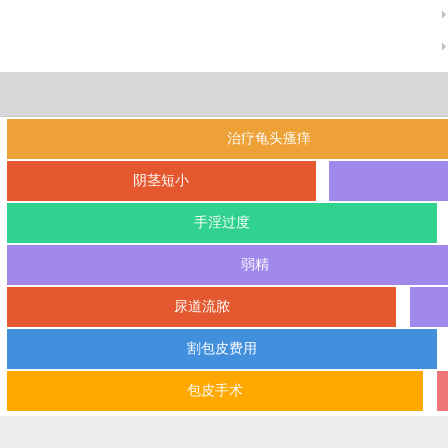
治疗龟头瘙痒
阴茎短小
手淫过度
弱精
尿道流脓
割包皮费用
包皮手术