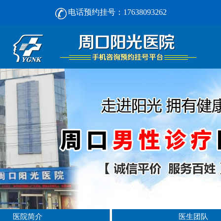
电话预约挂号：17638093262
周口男人看男科， [选对不选贵] 正规男科，看诊安心-周口阳光男科医院
医院简介
医生团队