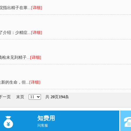
指出精子在睾...
[详细]
介绍：少精症...
[详细]
检未见到精子...
[详细]
的生命，但...
[详细]
下一页
末页
共
20
页
194
条
知费用
问客服