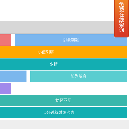
阴囊潮湿
小便刺痛
少精
前列腺炎
勃起不坚
3分钟就射怎么办