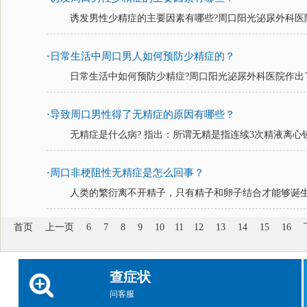
诱发男性少精症的主要因素有哪些?周口阳光泌尿外科医院
日常生活中周口男人如何预防少精症的？
·
日常生活中如何预防少精症?周口阳光泌尿外科医院作出了
导致周口男性得了无精症的原因有哪些？
·
无精症是什么病? 指出：所谓无精是指连续3次精液离心镜
周口非梗阻性无精症是怎么回事？
·
人类的繁衍离不开精子，只有精子和卵子结合才能够诞生新
首页
上一页
6
7
8
9
10
11
12
13
14
15
16
查症状
问客服