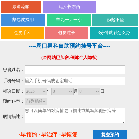
尿道流脓
龟头长东西
割包皮费用
睾丸一大一小
勃起不坚
包皮手术
包皮过长
3分钟就射怎么办
----周口男科自助预约挂号平台----
(本网站已加密,保障个人隐私)
患者姓名：
手机号码：
就诊日期：
年
月
日
预约科室：
病情描述：
·早预约 ·早治疗 ·早恢复