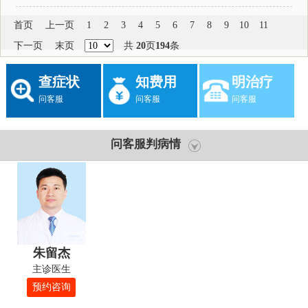
首页
上一页
1
2
3
4
5
6
7
8
9
10
11
下一页
末页
共
20
页
194
条
查症状
知费用
明治疗
问客服
问客服
问客服
问客服判病情
朱留杰
主诊医生
预约咨询