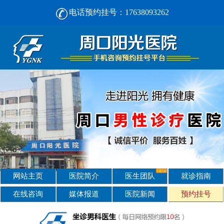
电话预约挂号：17638093262
周口男人看男科， [选对不选贵] 正规男科，看诊安心-周口阳光男科医院
网站主页
医院简介
医生团队
就诊指南
在线咨询
媒体报道
医院新闻
预约挂号