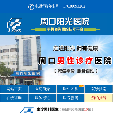
电话预约挂号：17638093262
周口男人看男科， [选对不选贵] 正规男科，看诊安心-周口阳光男科医院
网站主页
医院简介
医生团队
就诊指南
在线咨询
媒体报道
医院新闻
预约挂号