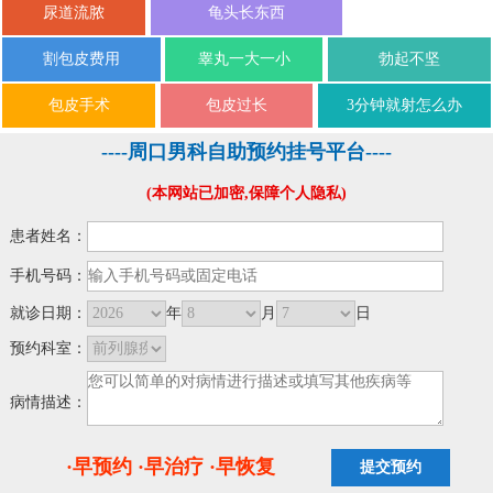
尿道流脓
龟头长东西
割包皮费用
睾丸一大一小
勃起不坚
包皮手术
包皮过长
3分钟就射怎么办
----周口男科自助预约挂号平台----
(本网站已加密,保障个人隐私)
患者姓名：
手机号码：
就诊日期：
年
月
日
预约科室：
病情描述：
·早预约 ·早治疗 ·早恢复