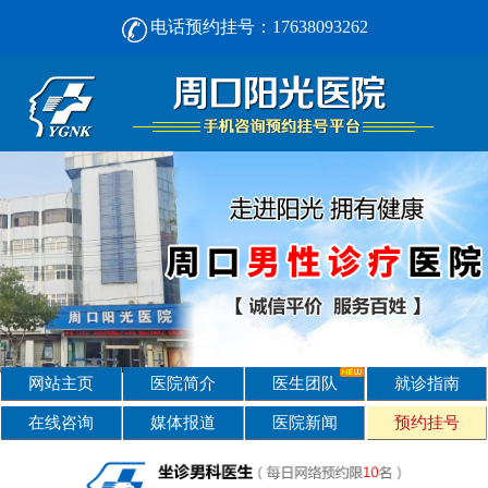
电话预约挂号：17638093262
周口男人看男科， [选对不选贵] 正规男科，看诊安心-周口阳光男科医院
网站主页
医院简介
医生团队
就诊指南
在线咨询
媒体报道
医院新闻
预约挂号