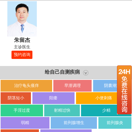
朱留杰
主诊医生
预约咨询
给自己自测疾病
治疗龟头瘙痒
早泄调理
阴囊潮湿
阴茎短小
阳痿
小便刺痛
手淫过度
射精过快
少精
弱精
前列腺增生
前列腺炎