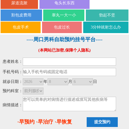
尿道流脓
龟头长东西
割包皮费用
睾丸一大一小
勃起不坚
包皮手术
包皮过长
3分钟就射怎么办
----周口男科自助预约挂号平台----
(本网站已加密,保障个人隐私)
患者姓名：
手机号码：
就诊日期：
年
月
日
预约科室：
病情描述：
·早预约 ·早治疗 ·早恢复