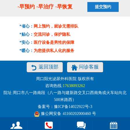
·早预约 ·早治疗 ·早恢复
*省心：
网上预约，就诊无需排队
*贴心：
交流问诊，保护隐私
*安心：
医疗设备是男性的保障
*暖心：
为您提供私人化的服务
返回顶部
问诊客服
周口阳光泌尿外科医院 版权所有
咨询热线:
17638093262
院址:周口市八一路南段（八一路与建新路交叉口西南角或火车站向北
500米路西）
备案号：
豫ICP备14022922号-3
豫公网安备
41160202000460
号