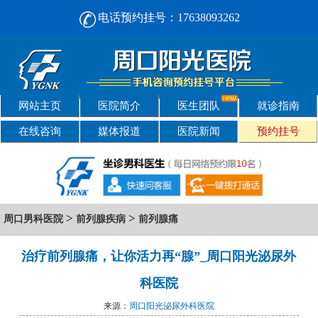
电话预约挂号：17638093262
周口男人看男科， [选对不选贵] 正规男科，看诊安心-周口阳光男科医院
网站主页
医院简介
医生团队
就诊指南
在线咨询
媒体报道
医院新闻
预约挂号
>
>
周口男科医院
前列腺疾病
前列腺痛
治疗前列腺痛，让你活力再“腺”_周口阳光泌尿外
科医院
来源：
周口阳光泌尿外科医院