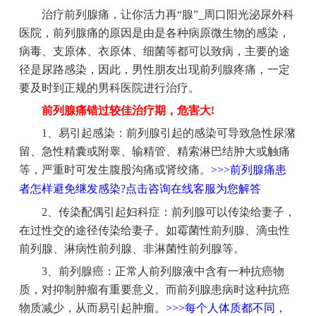
治疗前列腺痛，让你活力再“腺”_周口阳光泌尿外科
医院，前列腺痛的原因是由是各种病原微生物的感染，
病毒、支原体、衣原体、细菌等都可以致病，主要的途
径是尿路感染，因此，男性朋友出现前列腺疼痛，一定
要及时到正规的男科医院进行治疗。
前列腺痛错过较佳治疗期，危害大!
1、易引起感染：前列腺引起的感染可导致急性尿潴
留、急性精囊或附睾、输精管、精索淋巴结肿大或触痛
等，严重时可发生腹股沟痛或肾绞痛。
>>>前列腺痛患
者怎样避免继发感染?点击咨询在线客服为您解答
2、传染配偶引起妇科症：前列腺可以传染给妻子，
在过性交的途径传染给妻子。如霉菌性前列腺、滴虫性
前列腺、淋病性前列腺、非淋菌性前列腺等。
3、前列腺癌：正常人前列腺液中含有一种抗癌物
质，对抑制肿瘤有重要意义。而前列腺患病时这种抗癌
物质减少，从而易引起肿瘤。
>>>每个人体质都不同，