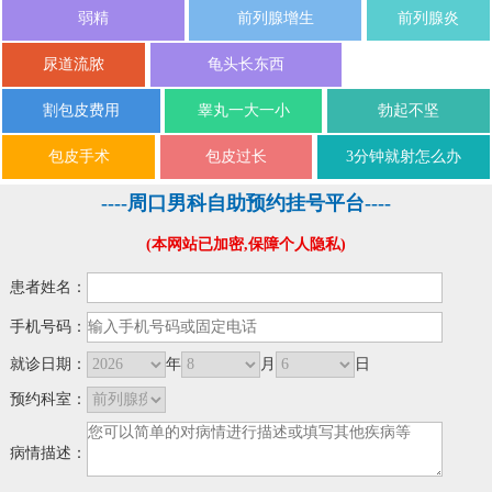
弱精
前列腺增生
前列腺炎
尿道流脓
龟头长东西
割包皮费用
睾丸一大一小
勃起不坚
包皮手术
包皮过长
3分钟就射怎么办
----周口男科自助预约挂号平台----
(本网站已加密,保障个人隐私)
患者姓名：
手机号码：
就诊日期：
年
月
日
预约科室：
病情描述：