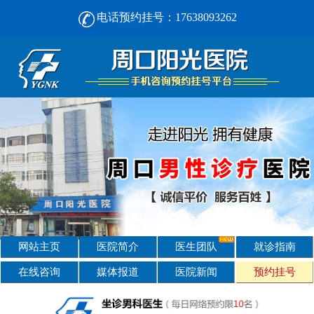
电话预约挂号：17638093262
周口男人看男科， [选对不选贵] 正规男科，看诊安心-周口阳光男科医院
网站主页
医院简介
医生团队
就诊指南
在线咨询
媒体报道
医院新闻
预约挂号