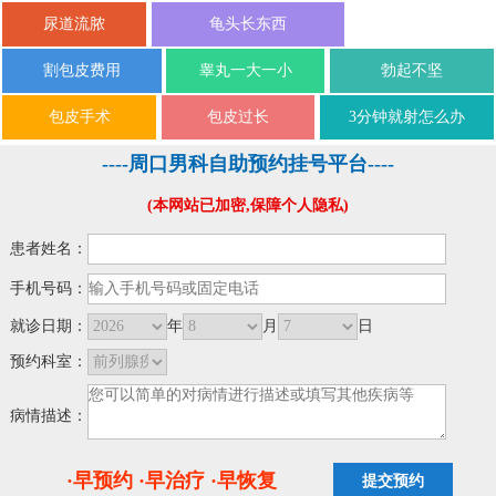
尿道流脓
龟头长东西
割包皮费用
睾丸一大一小
勃起不坚
包皮手术
包皮过长
3分钟就射怎么办
----周口男科自助预约挂号平台----
(本网站已加密,保障个人隐私)
患者姓名：
手机号码：
就诊日期：
年
月
日
预约科室：
病情描述：
·早预约 ·早治疗 ·早恢复