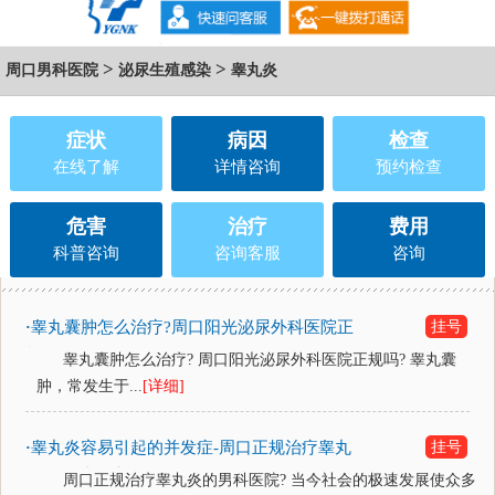
>
>
周口男科医院
泌尿生殖感染
睾丸炎
症状
病因
检查
在线了解
详情咨询
预约检查
危害
治疗
费用
科普咨询
咨询客服
咨询
睾丸囊肿怎么治疗?周口阳光泌尿外科医院正
挂号
·
规吗?
睾丸囊肿怎么治疗? 周口阳光泌尿外科医院正规吗? 睾丸囊
肿，常发生于...
[详细]
睾丸炎容易引起的并发症-周口正规治疗睾丸
挂号
·
炎的男科医院？
周口正规治疗睾丸炎的男科医院? 当今社会的极速发展使众多