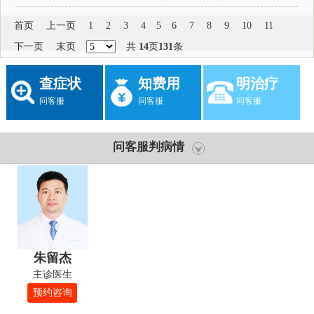
首页
上一页
1
2
3
4
5
6
7
8
9
10
11
下一页
末页
共
14
页
131
条
查症状
知费用
明治疗
问客服
问客服
问客服
问客服判病情
朱留杰
主诊医生
预约咨询