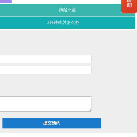
勃起不坚
3分钟就射怎么办