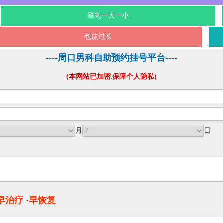
睾丸一大一小
包皮过长
----周口男科自助预约挂号平台----
(本网站已加密,保障个人隐私)
月
日
·早治疗 ·早恢复