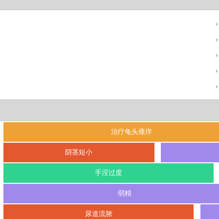
治疗龟头瘙痒
阴茎短小
手淫过度
弱精
尿道流脓