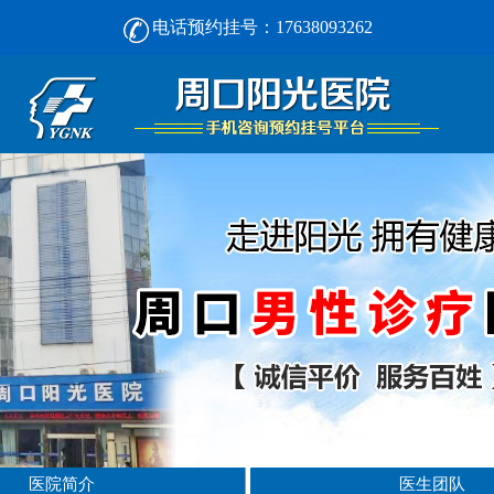
电话预约挂号：17638093262
周口男人看男科， [选对不选贵] 正规男科，看诊安心-周口阳光男科医院
医院简介
医生团队