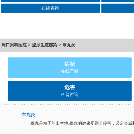
在线咨询
>
>
周口男科医院
泌尿生殖感染
睾丸炎
症状
在线了解
危害
科普咨询
睾丸炎
·
睾丸是精子的出生地,睾丸的健康受到了侵害，必定会威胁