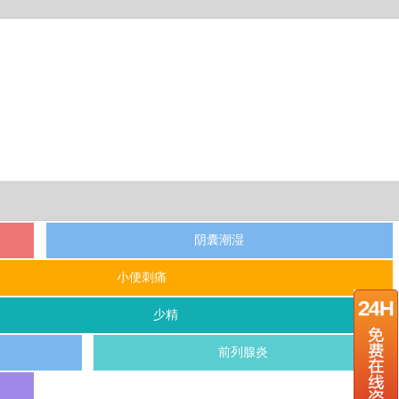
阴囊潮湿
小便刺痛
少精
前列腺炎