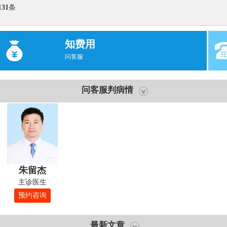
131
条
知费用
问客服
问客服判病情
朱留杰
主诊医生
预约咨询
最新文章