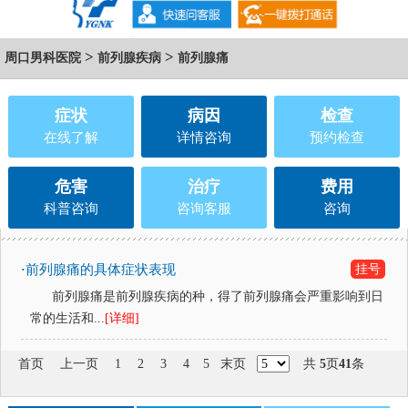
>
>
周口男科医院
前列腺疾病
前列腺痛
症状
病因
检查
在线了解
详情咨询
预约检查
危害
治疗
费用
科普咨询
咨询客服
咨询
前列腺痛的具体症状表现
挂号
·
前列腺痛是前列腺疾病的种，得了前列腺痛会严重影响到日
常的生活和...
[详细]
首页
上一页
1
2
3
4
5
末页
共
5
页
41
条