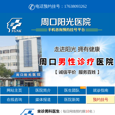
电话预约挂号：17638093262
周口男人看男科， [选对不选贵] 正规男科，看诊安心-周口阳光男科医院
网站主页
医院简介
医生团队
就诊指南
在线咨询
媒体报道
医院新闻
预约挂号